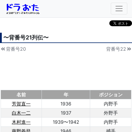
〜背番号
21
列伝〜
背番号20
背番号22
名前
年
ポジション
芳賀直一
1936
内野手
白木一二
1937
外野手
木村進一
1939〜1942
内野手
藤野義登
1946
捕手