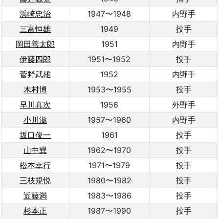
浜崎忠治
1947〜1948
内野手
三富恒雄
1949
投手
岡田善太郎
1951
内野手
伊藤四郎
1951〜1952
投手
菅野武雄
1952
内野手
木村博
1953〜1955
投手
早川真次
1956
外野手
小川滋
1957〜1960
内野手
坂口俊一
1961
投手
山中巽
1962〜1970
投手
松本幸行
1971〜1979
投手
三枝規悦
1980〜1982
投手
近藤満
1983〜1986
投手
杉本正
1987〜1990
投手