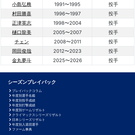
小島弘務
1991〜1995
投手
村田勝喜
1996〜1997
投手
正津英志
1998〜2004
投手
樋口龍美
2005〜2007
投手
チェン
2008〜2011
投手
岡田俊哉
2012〜2023
投手
金丸夢斗
2025〜2026
投手
シーズンプレイバック
プレイバックコラム
年度別選手名鑑
年度別投手成績
年度別打撃成績
年度別ゲームリザルト
クライマックスシリーズリザルト
日本シリーズリザルト
年度別入退団選手
ファーム事典