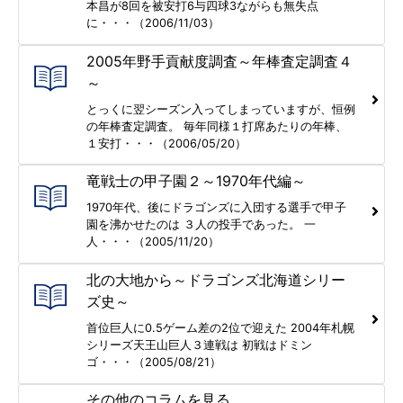
本昌が8回を被安打6与四球3ながらも無失点
に・・・（2006/11/03）
2005年野手貢献度調査～年棒査定調査４
～
とっくに翌シーズン入ってしまっていますが、恒例
の年棒査定調査。 毎年同様１打席あたりの年棒、
１安打・・・（2006/05/20）
竜戦士の甲子園２～1970年代編～
1970年代、後にドラゴンズに入団する選手で甲子
園を沸かせたのは ３人の投手であった。 一
人・・・（2005/11/20）
北の大地から～ドラゴンズ北海道シリー
ズ史～
首位巨人に0.5ゲーム差の2位で迎えた 2004年札幌
シリーズ天王山巨人３連戦は 初戦はドミン
ゴ・・・（2005/08/21）
その他のコラムを見る