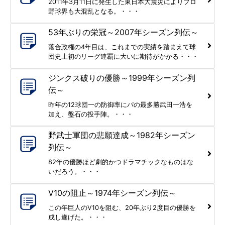
2011年3月11日に発生した東日本大震災によりプロ
野球界も大混乱となる。・・・
53年ぶりの栄冠～2007年シーズン列伝～
落合政権の4年目は、これまでの実績を踏まえて球
団史上初のリーグ連覇に大いに期待がかかる・・・
ジンクス破りの優勝～1999年シーズン列
伝～
昨年の12球団一の防御率にパの最多勝武田一浩を
加え、盤石の投手陣。・・・
野武士軍団の悲願達成～1982年シーズン
列伝～
82年の優勝ほど劇的かつドラマチックなものはな
いだろう。・・・
V10の阻止～1974年シーズン列伝～
この年巨人のV10を阻む、20年ぶり2度目の優勝を
成し遂げた。・・・