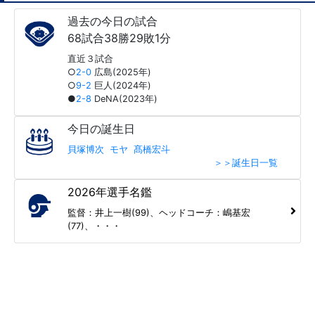
過去の今日の試合
68試合38勝29敗1分
直近３試合
○
2-0
広島(2025年)
○
9-2
巨人(2024年)
●
2-8
DeNA(2023年)
今日の誕生日
貝塚博次
モヤ
髙橋宏斗
＞＞誕生日一覧
2026年選手名鑑
監督：井上一樹(99)、ヘッドコーチ：嶋基宏
(77)、・・・