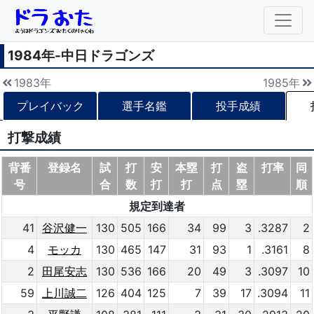
1984年-中日ドラゴンズ
1983年
1985年
プレイバック
選手名鑑
投手成績
打撃成績
背番
登録名
試
打
安
本塁
打
盗
打率
同
号
合
数
打
打
点
塁
順
規定到達者
41
谷沢健一
130
505
166
34
99
3
.3287
2
4
モッカ
130
465
147
31
93
1
.3161
8
2
田尾安志
130
536
166
20
49
3
.3097
10
59
上川誠二
126
404
125
7
39
17
.3094
11