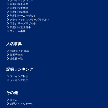
プレイバックコラム
年度別選手名鑑
年度別投手成績
年度別打撃成績
年度別ゲームリザルト
クライマックスシリーズリザルト
日本シリーズリザルト
年度別入退団選手
ファーム事典
人名事典
50音順人名事典
背番号事典
誕生日一覧
記録ランキング
ランキング投手
ランキング野手
その他
コラム
管理人へメッセージ