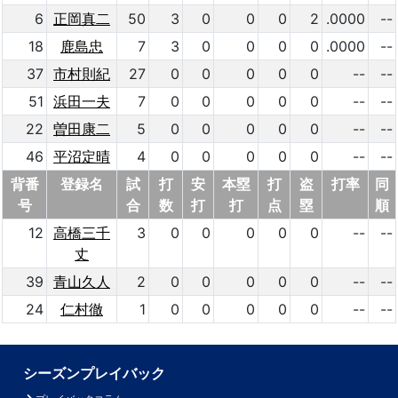
6
正岡真二
50
3
0
0
0
2
.0000
--
18
鹿島忠
7
3
0
0
0
0
.0000
--
37
市村則紀
27
0
0
0
0
0
--
--
51
浜田一夫
7
0
0
0
0
0
--
--
22
曽田康二
5
0
0
0
0
0
--
--
46
平沼定晴
4
0
0
0
0
0
--
--
背番
登録名
試
打
安
本塁
打
盗
打率
同
号
合
数
打
打
点
塁
順
12
高橋三千
3
0
0
0
0
0
--
--
丈
39
青山久人
2
0
0
0
0
0
--
--
24
仁村徹
1
0
0
0
0
0
--
--
シーズンプレイバック