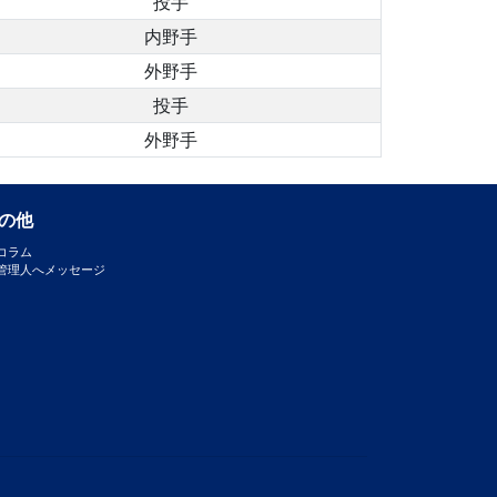
投手
内野手
外野手
投手
外野手
の他
コラム
管理人へメッセージ