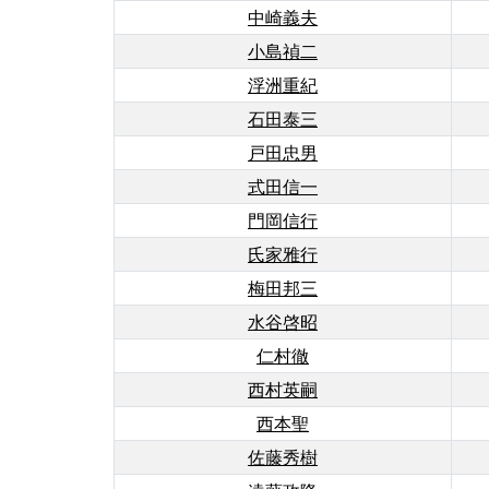
中崎義夫
小島禎二
浮洲重紀
石田泰三
戸田忠男
式田信一
門岡信行
氏家雅行
梅田邦三
水谷啓昭
仁村徹
西村英嗣
西本聖
佐藤秀樹