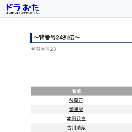
〜背番号
24
列伝〜
背番号23
名前
後藤正
繁里栄
本田親喜
古川清蔵