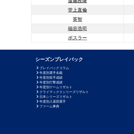
遠藤政隆
堂上直倫
英智
福谷浩司
ボスラー
シーズンプレイバック
プレイバックコラム
年度別選手名鑑
年度別投手成績
年度別打撃成績
年度別ゲームリザルト
クライマックスシリーズリザルト
日本シリーズリザルト
年度別入退団選手
ファーム事典