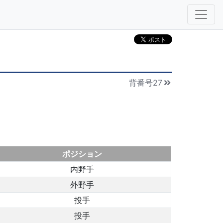
背番号27
ポジション
内野手
外野手
投手
投手