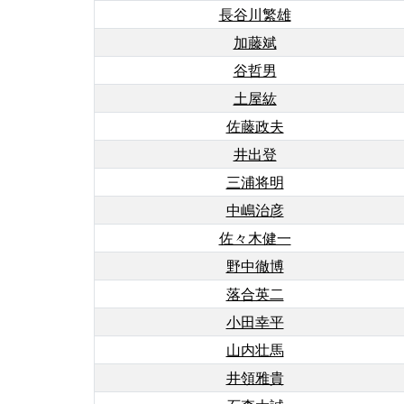
長谷川繁雄
加藤斌
谷哲男
土屋紘
佐藤政夫
井出登
三浦将明
中嶋治彦
佐々木健一
野中徹博
落合英二
小田幸平
山内壮馬
井領雅貴