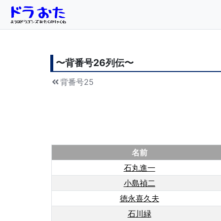
〜背番号
26
列伝〜
背番号25
名前
石丸進一
小島禎二
徳永喜久夫
石川緑