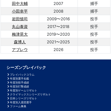
田中大輔
2007
捕手
小田幸平
2008
捕手
岩田慎司
2009〜2016
投手
丸山泰資
2017〜2018
投手
梅津晃大
2019〜2020
投手
森博人
2021〜2025
投手
アブレウ
2026
投手
シーズンプレイバック
プレイバックコラム
年度別選手名鑑
年度別投手成績
年度別打撃成績
年度別ゲームリザルト
クライマックスシリーズリザルト
日本シリーズリザルト
年度別入退団選手
ファーム事典