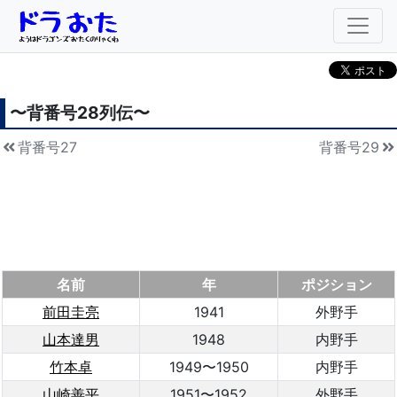
〜背番号
28
列伝〜
背番号27
背番号29
名前
年
ポジション
前田圭亮
1941
外野手
山本達男
1948
内野手
竹本卓
1949〜1950
内野手
山崎善平
1951〜1952
外野手