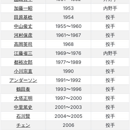
加藤一昭
1953
内野手
田原基稔
1954
投手
中山俊丈
1955〜1960
投手
河村保彦
1961〜1967
投手
高岡英司
1968
投手
江藤省三
1969〜1976
内野手
都裕次郎
1977〜1989
投手
小川宗直
1990
投手
アンダーソン
1991〜1992
投手
鶴田泰
1993〜1996
投手
大塔正明
1997〜2000
投手
中里篤史
2001〜2003
投手
石川賢
2004〜2005
投手
チェン
2006
投手