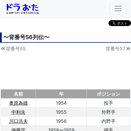
〜背番号
56
列伝〜
背番号55
背番号57
名前
年
ポジション
奥原為雄
1954
投手
中利夫
1955
外野手
川口汎夫
1956
内野手
伊藤守
1958〜1959
捕手