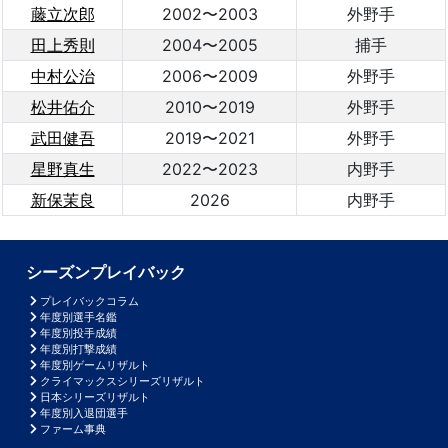
藤立次郎
2002〜2003
外野手
田上秀則
2004〜2005
捕手
中村公治
2006〜2009
外野手
松井佑介
2010〜2019
外野手
武田健吾
2019〜2021
外野手
星野真生
2022〜2023
内野手
新保茉良
2026
内野手
シーズンプレイバック
プレイバックコラム
年度別選手名鑑
年度別投手成績
年度別打撃成績
年度別ゲームリザルト
クライマックスシリーズリザルト
日本シリーズリザルト
年度別入退団選手
ファーム事典