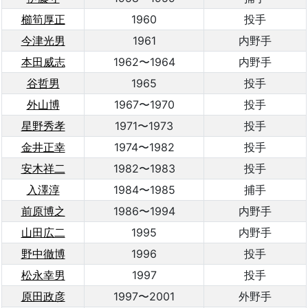
櫛筍厚正
1960
投手
今津光男
1961
内野手
本田威志
1962〜1964
内野手
谷哲男
1965
投手
外山博
1967〜1970
投手
星野秀孝
1971〜1973
投手
金井正幸
1974〜1982
投手
安木祥二
1982〜1983
投手
入澤淳
1984〜1985
捕手
前原博之
1986〜1994
内野手
山田広二
1995
内野手
野中徹博
1996
投手
松永幸男
1997
投手
原田政彦
1997〜2001
外野手