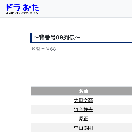
〜背番号
69
列伝〜
背番号68
名前
太田文高
河合静夫
原正
中山義朗