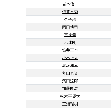
岩本信一
伊貸文秀
金子歩
岡田耕司
市原圭
呂建剛
筒井正也
小林正人
赤坂和幸
丸山泰資
濱田達郎
加藤匠馬
松木平優太
三浦瑞樹