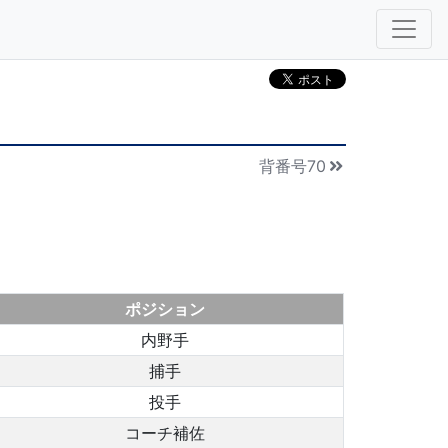
背番号70
ポジション
内野手
捕手
投手
コーチ補佐