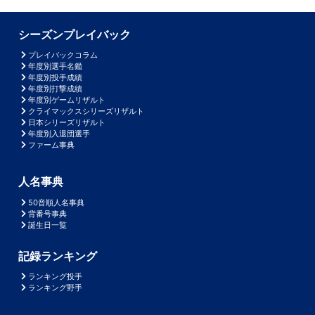
シーズンプレイバック
プレイバックコラム
年度別選手名鑑
年度別投手成績
年度別打撃成績
年度別ゲームリザルト
クライマックスシリーズリザルト
日本シリーズリザルト
年度別入退団選手
ファーム事典
人名事典
50音順人名事典
背番号事典
誕生日一覧
記録ランキング
ランキング投手
ランキング野手