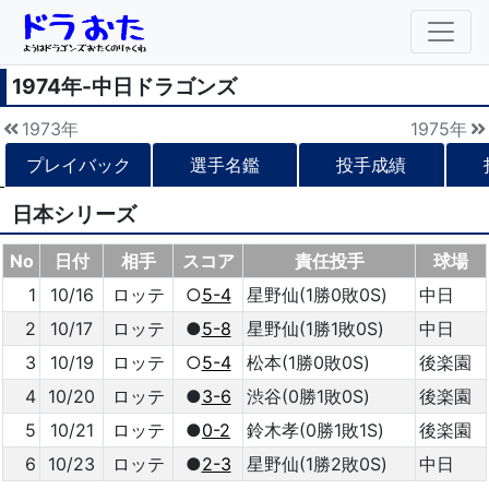
1974年-中日ドラゴンズ
1973年
1975年
プレイバック
選手名鑑
投手成績
日本シリーズ
No
日付
相手
スコア
責任投手
球場
1
10/16
ロッテ
○
5-4
星野仙(1勝0敗0S)
中日
2
10/17
ロッテ
●
5-8
星野仙(1勝1敗0S)
中日
3
10/19
ロッテ
○
5-4
松本(1勝0敗0S)
後楽園
4
10/20
ロッテ
●
3-6
渋谷(0勝1敗0S)
後楽園
5
10/21
ロッテ
●
0-2
鈴木孝(0勝1敗1S)
後楽園
6
10/23
ロッテ
●
2-3
星野仙(1勝2敗0S)
中日