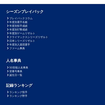
シーズンプレイバック
プレイバックコラム
年度別選手名鑑
年度別投手成績
年度別打撃成績
年度別ゲームリザルト
クライマックスシリーズリザルト
日本シリーズリザルト
年度別入退団選手
ファーム事典
人名事典
50音順人名事典
背番号事典
誕生日一覧
記録ランキング
ランキング投手
ランキング野手