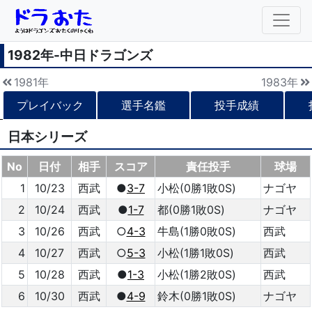
1982年-中日ドラゴンズ
1981年
1983年
プレイバック
選手名鑑
投手成績
日本シリーズ
No
日付
相手
スコア
責任投手
球場
1
10/23
西武
●
3-7
小松(0勝1敗0S)
ナゴヤ
2
10/24
西武
●
1-7
都(0勝1敗0S)
ナゴヤ
3
10/26
西武
○
4-3
牛島(1勝0敗0S)
西武
4
10/27
西武
○
5-3
小松(1勝1敗0S)
西武
5
10/28
西武
●
1-3
小松(1勝2敗0S)
西武
6
10/30
西武
●
4-9
鈴木(0勝1敗0S)
ナゴヤ