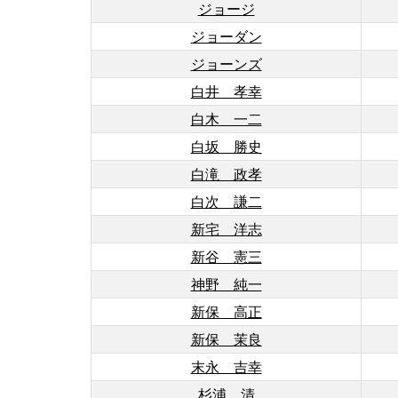
ジョージ
ジョーダン
ジョーンズ
白井 孝幸
白木 一二
白坂 勝史
白滝 政孝
白次 謙二
新宅 洋志
新谷 憲三
神野 純一
新保 高正
新保 茉良
末永 吉幸
杉浦 清