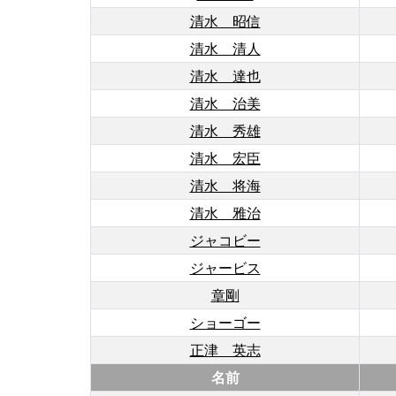
清水 昭信
清水 清人
清水 達也
清水 治美
清水 秀雄
清水 宏臣
清水 将海
清水 雅治
ジャコビー
ジャービス
章剛
ショーゴー
正津 英志
名前