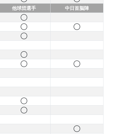
他球団選手
中日首脳陣
◯
◯
◯
◯
◯
◯
◯
◯
◯
◯