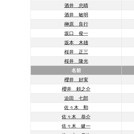
酒井 忠晴
酒井 敏明
榊原 良行
坂口 俊一
坂本 木雄
桜井 正三
桜井 隆光
名前
櫻井 好実
櫻井 頼之介
迫田 七郎
佐々木 勲
佐々木 恭介
佐々木 健一