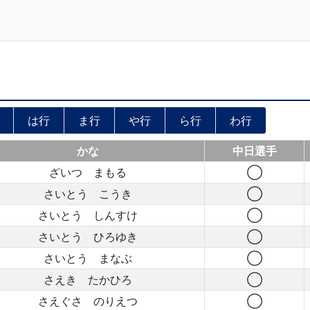
は行
ま行
や行
ら行
わ行
かな
中日選手
ざいつ まもる
◯
さいとう こうき
◯
さいとう しんすけ
◯
さいとう ひろゆき
◯
さいとう まなぶ
◯
さえき たかひろ
◯
さえぐさ のりえつ
◯