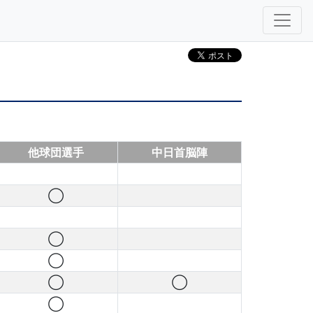
他球団選手
中日首脳陣
◯
◯
◯
◯
◯
◯