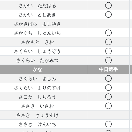
さかい ただはる
◯
さかい としあき
◯
さかきばら よしゆき
さかぐち しゅんいち
◯
さかもと きお
◯
さくらい しょうぞう
◯
さくらい たかみつ
◯
かな
中日選手
さくらい よしみ
◯
さくらい よりのすけ
◯
さこた しちろう
◯
ささき いさお
◯
ささき きょうすけ
ささき けんいち
◯