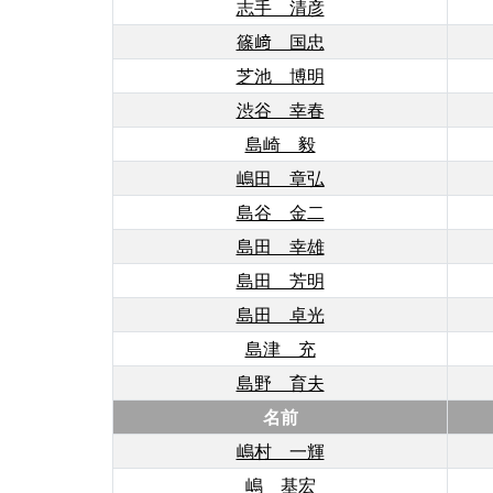
志手 清彦
篠﨑 国忠
芝池 博明
渋谷 幸春
島崎 毅
嶋田 章弘
島谷 金二
島田 幸雄
島田 芳明
島田 卓光
島津 充
島野 育夫
名前
嶋村 一輝
嶋 基宏