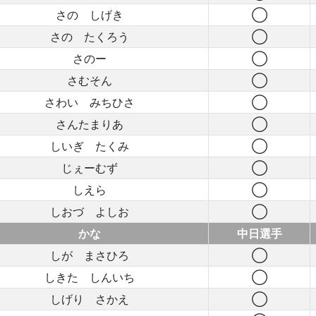
さの しげき
◯
さの たくろう
◯
さのー
◯
さむそん
◯
さわい みちひさ
◯
さんたまりあ
◯
しいぎ たくみ
◯
じぇーむず
◯
しえら
◯
しおづ よしお
◯
かな
中日選手
しが まさひろ
◯
しきた しんいち
◯
しげり さかえ
◯