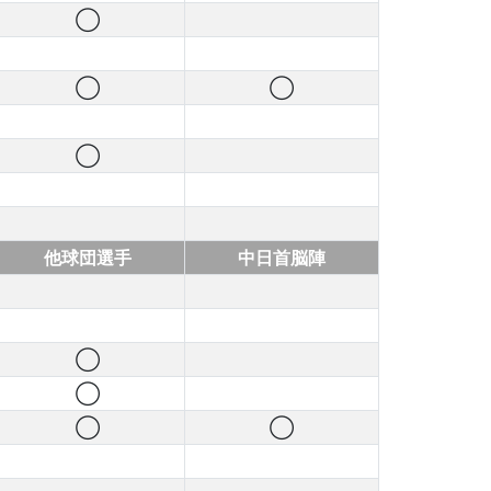
◯
◯
◯
◯
他球団選手
中日首脳陣
◯
◯
◯
◯