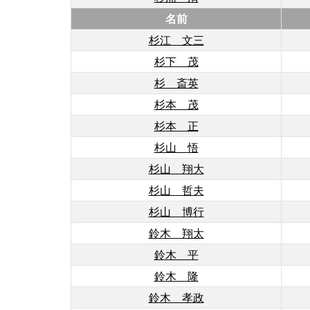
名前
杉江 文三
杉下 茂
杉 斎英
杉本 茂
杉本 正
杉山 悟
杉山 翔大
杉山 哲夫
杉山 博行
鈴木 翔太
鈴木 平
鈴木 隆
鈴木 孝政