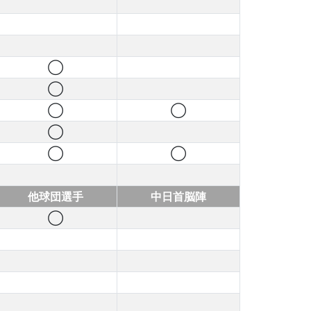
◯
◯
◯
◯
◯
◯
◯
他球団選手
中日首脳陣
◯