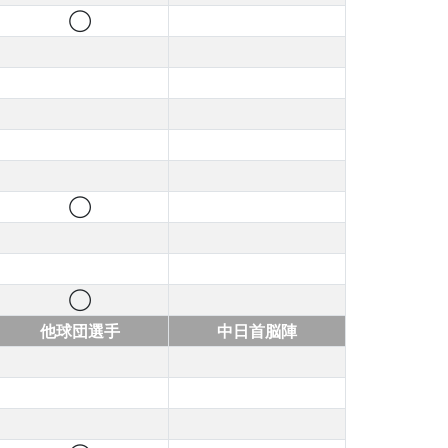
◯
◯
◯
他球団選手
中日首脳陣