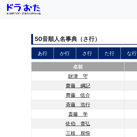
50音順人名事典（
さ
行）
あ行
か行
さ行
た行
な行
名前
財津 守
齋藤 綱記
齊藤 信介
斉藤 浩行
斎藤 学
佐伯 貴弘
三枝 規悦