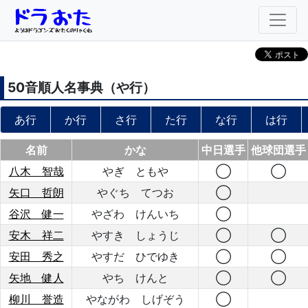
50音順人名事典（
や
行）
あ行
か行
さ行
た行
な行
は行
名前
かな
中日選手
他球団選手
八木 智哉
やぎ ともや
◯
◯
矢口 哲朗
やぐち てつお
◯
谷沢 健一
やざわ けんいち
◯
安木 祥二
やすき しょうじ
◯
◯
安田 秀之
やすだ ひでゆき
◯
◯
矢地 健人
やち けんと
◯
◯
柳川 誉造
やながわ しげぞう
◯