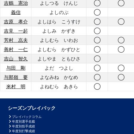
吉鶴 憲治
よしつる けんじ
◯
◯
義信
よしのぶ
◯
吉原 孝介
よしはら こうすけ
◯
◯
吉見 一起
よしみ かずき
◯
芳村 嵓夫
よしむら いわお
◯
◯
善村 一仁
よしむら かずひと
◯
◯
吉山 智久
よしやま ともひさ
◯
与田 剛
よだ つよし
◯
◯
与那嶺 要
よなみね かなめ
◯
◯
米村 明
よねむら あきら
◯
シーズンプレイバック
プレイバックコラム
年度別選手名鑑
年度別投手成績
年度別打撃成績