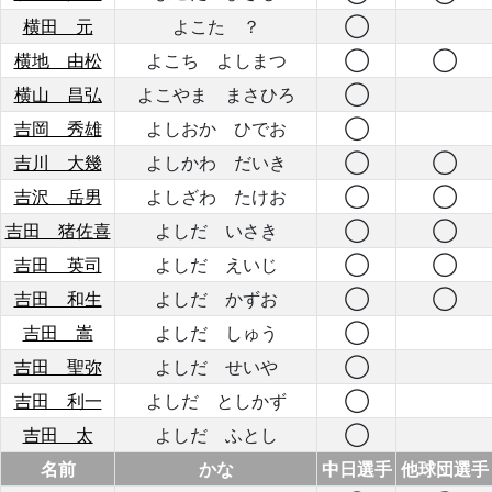
横田 元
よこた ？
◯
横地 由松
よこち よしまつ
◯
◯
横山 昌弘
よこやま まさひろ
◯
吉岡 秀雄
よしおか ひでお
◯
吉川 大幾
よしかわ だいき
◯
◯
吉沢 岳男
よしざわ たけお
◯
◯
吉田 猪佐喜
よしだ いさき
◯
◯
吉田 英司
よしだ えいじ
◯
◯
吉田 和生
よしだ かずお
◯
◯
吉田 嵩
よしだ しゅう
◯
吉田 聖弥
よしだ せいや
◯
吉田 利一
よしだ としかず
◯
吉田 太
よしだ ふとし
◯
名前
かな
中日選手
他球団選手