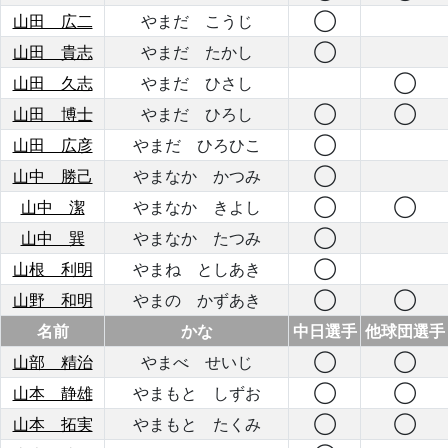
山田 広二
やまだ こうじ
◯
山田 貴志
やまだ たかし
◯
山田 久志
やまだ ひさし
◯
山田 博士
やまだ ひろし
◯
◯
山田 広彦
やまだ ひろひこ
◯
山中 勝己
やまなか かつみ
◯
山中 潔
やまなか きよし
◯
◯
山中 巽
やまなか たつみ
◯
山根 利明
やまね としあき
◯
山野 和明
やまの かずあき
◯
◯
名前
かな
中日選手
他球団選手
山部 精治
やまべ せいじ
◯
◯
山本 静雄
やまもと しずお
◯
◯
山本 拓実
やまもと たくみ
◯
◯