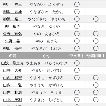
柳川 福三
やながわ ふくぞう
◯
柳沢 高雄
やなぎさわ たかお
◯
柳沢 裕一
やなぎさわ ゆういち
◯
◯
柳 裕也
やなぎ ゆうや
◯
矢野 輝弘
やの あきひろ
◯
◯
矢野 晃
やの あきら
◯
◯
柳田 殖生
やなぎだ しげお
◯
◯
名前
かな
中日選手
他球団選手
山浅 龍之介
やまあさ りゅうのすけ
◯
山井 大介
やまい だいすけ
◯
山内 和宏
やまうち かずひろ
◯
◯
山内 一弘
やまうち かずひろ
◯
山内 壮馬
やまうち そうま
◯
◯
山北 茂利
やまきた しげとし
◯
◯