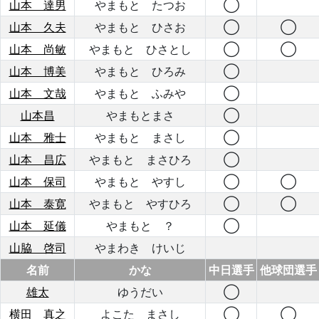
山本 達男
やまもと たつお
◯
山本 久夫
やまもと ひさお
◯
◯
山本 尚敏
やまもと ひさとし
◯
◯
山本 博美
やまもと ひろみ
◯
山本 文哉
やまもと ふみや
◯
山本昌
やまもとまさ
◯
山本 雅士
やまもと まさし
◯
山本 昌広
やまもと まさひろ
◯
山本 保司
やまもと やすし
◯
◯
山本 泰寛
やまもと やすひろ
◯
◯
山本 延儀
やまもと ？
◯
山脇 啓司
やまわき けいじ
名前
かな
中日選手
他球団選手
雄太
ゆうだい
◯
横田 真之
よこた まさし
◯
◯