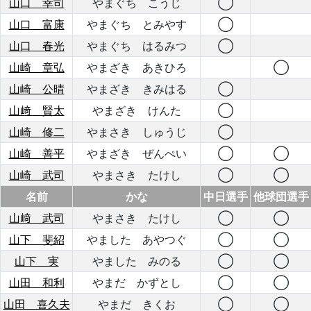
山口 幸司
やまぐち こうじ
◯
山口 富康
やまぐち とみやす
◯
山口 春光
やまぐち はるみつ
◯
山崎 章弘
やまざき あきひろ
◯
山崎 公晴
やまざき きみはる
◯
山﨑 賢太
やまざき けんた
◯
山崎 修二
やまさき しゅうじ
◯
山崎 善平
やまざき ぜんぺい
◯
◯
山崎 武司
やまさき たけし
◯
◯
名前
かな
中日選手
他球団選手
山﨑 武司
やまさき たけし
◯
◯
山下 斐紹
やました あやつぐ
◯
◯
山下 実
やました みのる
◯
◯
山田 和利
やまだ かずとし
◯
◯
山田 喜久夫
やまだ きくお
◯
◯