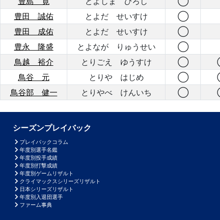
豊島 寛
とよしま ひろし
◯
豊田 誠佑
とよだ せいすけ
◯
豊田 成佑
とよだ せいすけ
◯
豊永 隆盛
とよなが りゅうせい
◯
鳥越 裕介
とりごえ ゆうすけ
◯
鳥谷 元
とりや はじめ
◯
鳥谷部 健一
とりやべ けんいち
◯
シーズンプレイバック
プレイバックコラム
年度別選手名鑑
年度別投手成績
年度別打撃成績
年度別ゲームリザルト
クライマックスシリーズリザルト
日本シリーズリザルト
年度別入退団選手
ファーム事典