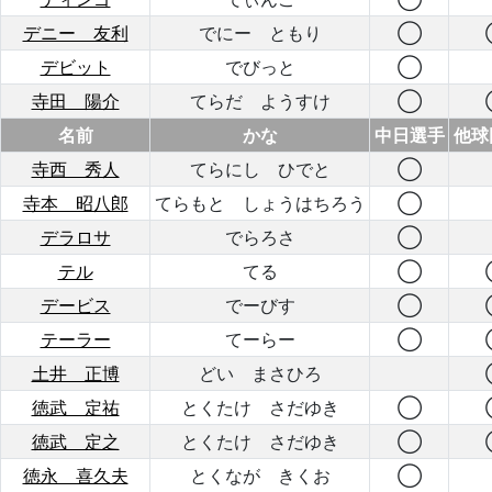
デニー 友利
でにー ともり
◯
デビット
でびっと
◯
寺田 陽介
てらだ ようすけ
◯
名前
かな
中日選手
他球
寺西 秀人
てらにし ひでと
◯
寺本 昭八郎
てらもと しょうはちろう
◯
デラロサ
でらろさ
◯
テル
てる
◯
デービス
でーびす
◯
テーラー
てーらー
◯
土井 正博
どい まさひろ
徳武 定祐
とくたけ さだゆき
◯
徳武 定之
とくたけ さだゆき
◯
徳永 喜久夫
とくなが きくお
◯