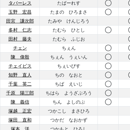
タバーレス
たばーれす
◯
玉野 宏昌
たまの ひろまさ
◯
田宮 謙次郎
たみや けんじろう
多村 仁志
たむら ひとし
◯
田村 藤夫
たむら ふじお
チェン
ちぇん
◯
陳 偉殷
ちぇん うぇいん
◯
チェイビス
ちぇいびす
◯
知野 直人
ちの なおと
◯
千葉 英二
ちば えいじ
◯
千原 陽三郎
ちはら ようざぶろう
◯
陳 義信
ちん よしのぶ
◯
塚越 正宏
つかこし まさひろ
塚田 直和
つかだ なおかず
塚本 洋
つかもと ひろし