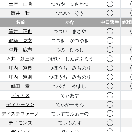
土屋 正勝
つちや まさかつ
◯
筒井 壮
つつい そう
◯
名前
かな
中日選手
他球
筒井 正也
つつい まさや
◯
都築 克幸
つづき かつゆき
◯
津野 広志
つの ひろし
◯
坪井 新三郎
つぼい しんざぶろう
◯
坪内 道典
つぼうち みちのり
◯
坪内 道則
つぼうち みちのり
◯
鶴田 泰
つるた やすし
◯
ディアス
でぃあす
◯
ディカーソン
でぃかーそん
◯
ディステファーノ
でぃすてふぁーの
◯
ティモンズ
てぃもんず
◯
ディンゴ
でぃんご
◯