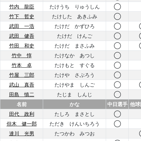
竹内 龍臣
たけうち りゅうしん
◯
竹下 哲史
たけした あきふみ
◯
武田 一浩
たけだ かずひろ
◯
武田 健吾
たけだ けんご
◯
竹田 和史
たけだ まさふみ
◯
竹中 惇
たけなか あつし
◯
竹本 卓
たけもと すぐる
◯
竹屋 三郎
たけや さぶろう
◯
武山 真吾
たけやま しんご
◯
田島 慎二
たじま しんじ
◯
名前
かな
中日選手
他球
田代 政利
たしろ まさとし
◯
但木 健一郎
ただき けんいちろう
◯
達川 光男
たつかわ みつお