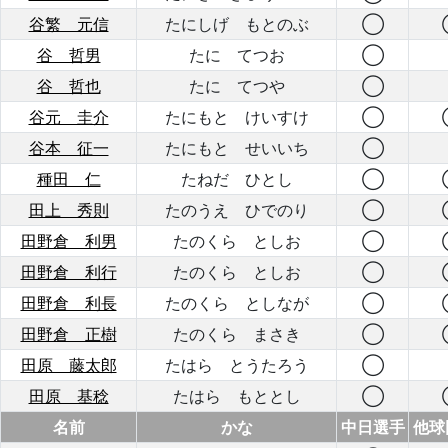
谷繁 元信
たにしげ もとのぶ
◯
谷 哲男
たに てつお
◯
谷 哲也
たに てつや
◯
谷元 圭介
たにもと けいすけ
◯
谷本 征一
たにもと せいいち
◯
種田 仁
たねだ ひとし
◯
田上 秀則
たのうえ ひでのり
◯
田野倉 利男
たのくら としお
◯
田野倉 利行
たのくら としお
◯
田野倉 利長
たのくら としなが
◯
田野倉 正樹
たのくら まさき
◯
田原 藤太郎
たはら とうたろう
◯
田原 基稔
たはら もととし
◯
名前
かな
中日選手
他球