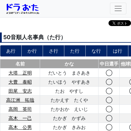
50音順人名事典（
た
行）
あ行
か行
さ行
た行
な行
は行
名前
かな
中日選手
他球
大塔 正明
だいとう まさあき
◯
大豊 泰昭
たいほう やすあき
◯
田尾 安志
たお やすし
◯
高江洲 拓哉
たかえす たくや
◯
高岡 英司
たかおか えいじ
◯
高木 一己
たかぎ かずみ
◯
高木 公男
たかぎ きみお
◯