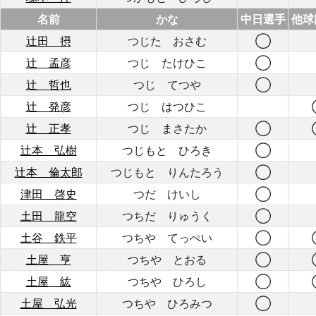
名前
かな
中日選手
他球
辻田 摂
つじた おさむ
◯
辻 孟彦
つじ たけひこ
◯
辻 哲也
つじ てつや
◯
辻 発彦
つじ はつひこ
辻 正孝
つじ まさたか
◯
辻本 弘樹
つじもと ひろき
◯
辻本 倫太郎
つじもと りんたろう
◯
津田 啓史
つだ けいし
◯
土田 龍空
つちだ りゅうく
◯
土谷 鉄平
つちや てっぺい
◯
土屋 亨
つちや とおる
◯
土屋 紘
つちや ひろし
◯
土屋 弘光
つちや ひろみつ
◯