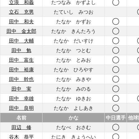
立浪 和義
たつなみ かずよし
◯
立石 充男
たていし みつお
田中 和夫
たなか かずお
◯
田中 金太郎
たなか きんたろう
◯
田中 大輔
たなか だいすけ
◯
田中 勉
たなか つとむ
◯
田中 富生
たなか とみお
◯
田中 裕康
たなか ひろやす
◯
田中 幹也
たなか みきや
◯
田中 実
たなか みのる
◯
田中 幸雄
たなか ゆきお
◯
田中 良明
たなか よしあき
◯
名前
かな
中日選手
他球
田辺 修
たなべ おさむ
◯
谷木 恭平
たにき きょうへい
◯