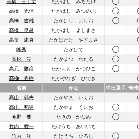
高橋 三千丈
たかはし みちたけ
◯
高橋 光信
たかはし みつのぶ
◯
高橋 吉雄
たかはし よしお
◯
高橋 良昌
たかはし よしまさ
高畠 康真
たかばたけ やすまさ
峰秀
たかひで
◯
髙松 渡
たかまつ わたる
◯
高元 勝彦
たかもと かつひこ
◯
高柳 秀樹
たかやなぎ ひでき
名前
かな
中日選手
他球
高山 郁夫
たかやま いくお
高山 邦男
たかやま くにお
◯
滝野 要
たきの かなめ
◯
竹内 愛一
たけうち あいいち
竹内 洋
たけうち ひろし
◯