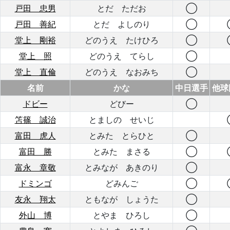
戸田 忠男
とだ ただお
◯
戸田 善紀
とだ よしのり
◯
堂上 剛裕
どのうえ たけひろ
◯
堂上 照
どのうえ てらし
◯
堂上 直倫
どのうえ なおみち
◯
名前
かな
中日選手
他球
ドビー
どびー
◯
笘篠 誠治
とましの せいじ
富田 虎人
とみた とらひと
◯
富田 勝
とみた まさる
◯
富永 章敬
とみなが あきのり
◯
ドミンゴ
どみんご
◯
友永 翔太
ともなが しょうた
◯
外山 博
とやま ひろし
◯