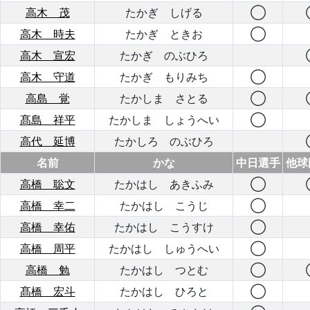
高木 茂
たかぎ しげる
◯
高木 時夫
たかぎ ときお
◯
高木 宣宏
たかぎ のぶひろ
高木 守道
たかぎ もりみち
◯
高島 覚
たかしま さとる
◯
髙島 祥平
たかしま しょうへい
◯
高代 延博
たかしろ のぶひろ
名前
かな
中日選手
他球
高橋 聡文
たかはし あきふみ
◯
高橋 幸二
たかはし こうじ
◯
高橋 幸佑
たかはし こうすけ
◯
高橋 周平
たかはし しゅうへい
◯
高橋 勉
たかはし つとむ
◯
髙橋 宏斗
たかはし ひろと
◯